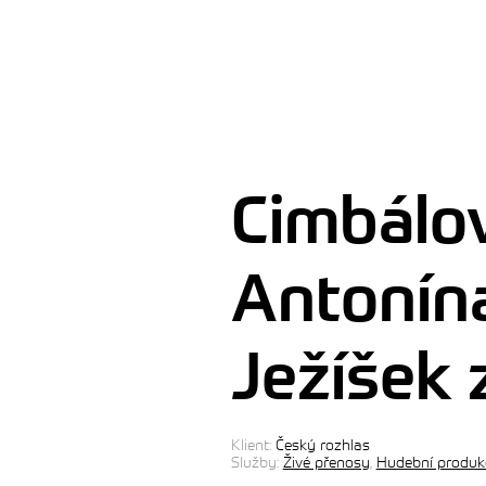
Cimbálo
Antonína
Ježíšek 
Klient:
Český rozhlas
Služby:
Živé přenosy
,
Hudební produk